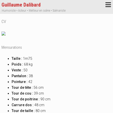
Guillaume Dalibard
Humoriste • Acteur • Metteur en scène • Scénariste
CV
Mensurations
Taille :
1m75
Poids :
68 kg
Veste :
50
Pantalon :
38
Pointure :
42
Tour de tête :
56 cm
Tour de cou :
39 cm
Tour de poitrine :
90 cm
Carrure dos :
48 cm
Tour de taille :
80 cm